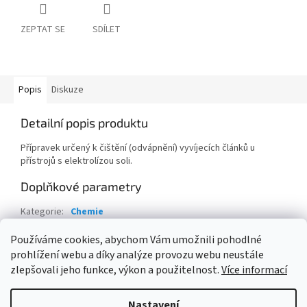
ZEPTAT SE
SDÍLET
Popis
Diskuze
Detailní popis produktu
Přípravek určený k čištění (odvápnění) vyvíjecích článků u
přístrojů s elektrolízou soli.
Doplňkové parametry
Kategorie
:
Chemie
Hmotnost
:
3 kg
Používáme cookies, abychom Vám umožnili pohodlné
prohlížení webu a díky analýze provozu webu neustále
Z
zlepšovali jeho funkce, výkon a použitelnost.
Více informací
á
Vytvořil Shoptet
p
Nastavení