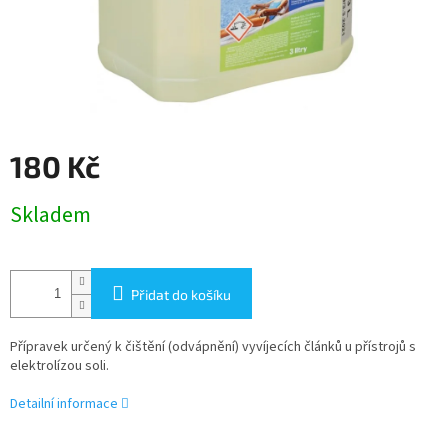
180 Kč
Měrná
Skladem
cena:
Přidat do košíku
Přípravek určený k čištění (odvápnění) vyvíjecích článků u přístrojů s
elektrolízou soli.
Detailní informace