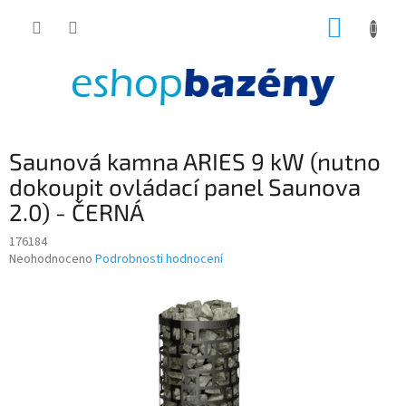
Přejít
NÁKUP
na
obsah
KOŠÍK
Saunová kamna ARIES 9 kW (nutno
dokoupit ovládací panel Saunova
2.0) - ČERNÁ
176184
Průměrné
Neohodnoceno
Podrobnosti hodnocení
hodnocení
produktu
je
0,0
z
5
hvězdiček.