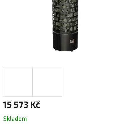
15 573 Kč
Měrná
Skladem
cena: