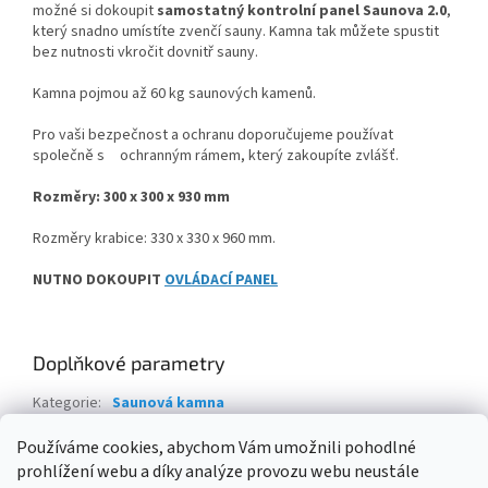
možné si dokoupit
samostatný kontrolní panel Saunova 2.0
,
který snadno umístíte zvenčí sauny. Kamna tak můžete spustit
bez nutnosti vkročit dovnitř sauny.
Kamna pojmou až 60 kg saunových kamenů.
Pro vaši bezpečnost a ochranu doporučujeme používat
společně s ochranným rámem, který zakoupíte zvlášť.
Rozměry: 300 x 300 x 930 m
m
Rozměry krabice: 330 x 330 x 960 mm.
NUTNO DOKOUPIT
OVLÁDACÍ PANEL
Doplňkové parametry
Kategorie
:
Saunová kamna
Hmotnost
:
10.1 kg
Používáme cookies, abychom Vám umožnili pohodlné
prohlížení webu a díky analýze provozu webu neustále