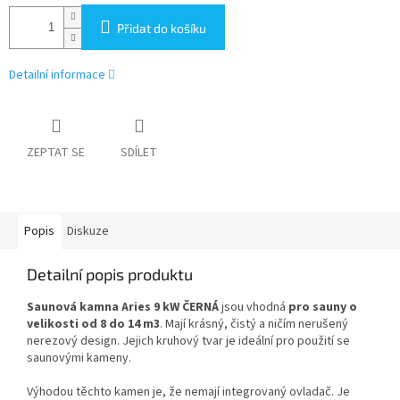
Přidat do košíku
Detailní informace
ZEPTAT SE
SDÍLET
Popis
Diskuze
Detailní popis produktu
Saunová kamna Aries 9 kW ČERNÁ
jsou vhodná
pro sauny o
velikosti od 8 do 14 m3
. Mají krásný, čistý a ničím nerušený
nerezový design. Jejich kruhový tvar je ideální pro použití se
saunovými kameny.
Výhodou těchto kamen je, že nemají integrovaný ovladač. Je