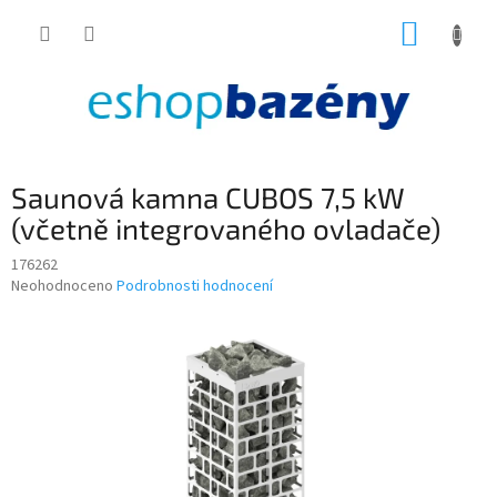
Přejít
NÁKUP
na
obsah
KOŠÍK
Saunová kamna CUBOS 7,5 kW
(včetně integrovaného ovladače)
176262
Průměrné
Neohodnoceno
Podrobnosti hodnocení
hodnocení
produktu
je
0,0
z
5
hvězdiček.