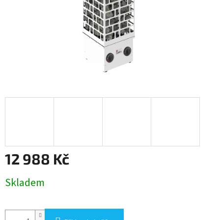
12 988 Kč
Měrná
Skladem
cena: