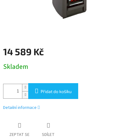
14 589 Kč
Měrná
Skladem
cena:
Přidat do košíku
Detailní informace
ZEPTAT SE
SDÍLET