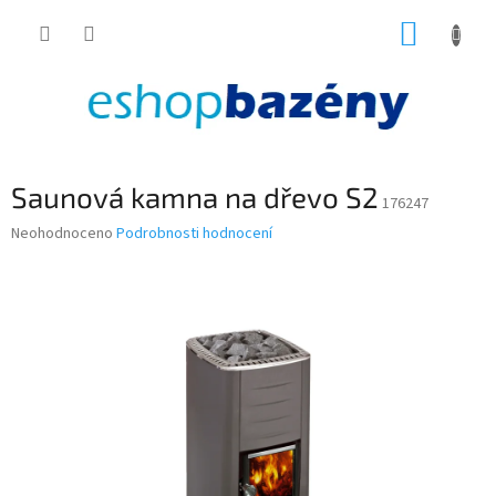
Přejít
NÁKUP
na
obsah
KOŠÍK
Saunová kamna na dřevo S2
176247
Průměrné
Neohodnoceno
Podrobnosti hodnocení
hodnocení
produktu
je
0,0
z
5
hvězdiček.