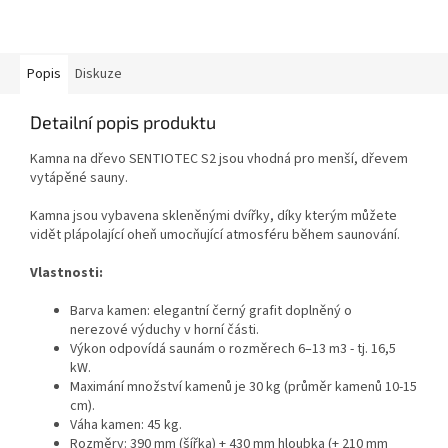
Popis
Diskuze
Detailní popis produktu
Kamna na dřevo SENTIOTEC S2 jsou vhodná pro menší, dřevem
vytápěné sauny.
Kamna jsou vybavena skleněnými dvířky, díky kterým můžete
vidět plápolající oheň umocňující atmosféru během saunování.
Vlastnosti:
Barva kamen: elegantní černý grafit doplněný o
nerezové výduchy v horní části.
Výkon odpovídá saunám o rozměrech 6–13 m3 - tj. 16,5
kW.
Maximání množství kamenů je 30 kg (průměr kamenů 10-15
cm).
Váha kamen: 45 kg.
Rozměry: 390 mm (šířka) + 430 mm hloubka (+ 210 mm