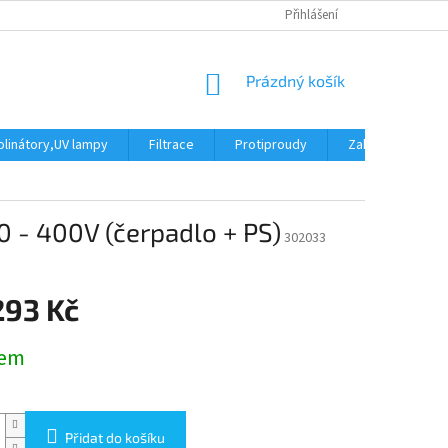
Přihlášení
NÁKUPNÍ
Prázdný košík
KOŠÍK
linátory,UV lampy
Filtrace
Protiproudy
Zakrytí bazénu
 - 400V (čerpadlo + PS)
302033
293 Kč
dem
Přidat do košíku