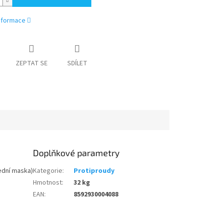
informace
ZEPTAT SE
SDÍLET
Doplňkové parametry
řední maska)
Kategorie
:
Protiproudy
Hmotnost
:
32 kg
EAN
:
8592930004088