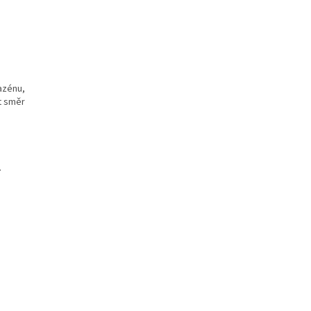
azénu,
it směr
.