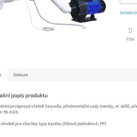
Detailní 
TISK
s
Diskuze
ailní popis produktu
letní protiproud včetně čerpadla, předmontážní sady (ventily, el. skříň, p
n: 95 m3/h.
 vhodné pro všechny typy bazénu (fóliové,laminátové, PP)