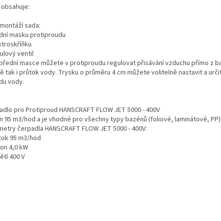
 obsahuje:
montáží sada:
ední masku protiproudu
ktroskříňku
kulový ventil
 přední masce můžete v protiproudu regulovat přisávání vzduchu přímo z b
ě tak i průtok vody. Trysku o průměru 4 cm můžete volitelně nastavit a urč
du vody.
adlo pro Protiproud HANSCRAFT FLOW JET 5000 - 400V
n 95 m3/hod a je vhodné pro všechny typy bazénů (foliové, laminátové, PP)
metry čerpadla HANSCRAFT FLOW JET 5000 - 400V:
ůtok 95 m3/hod
kon 4,0 kW
ětí 400 V