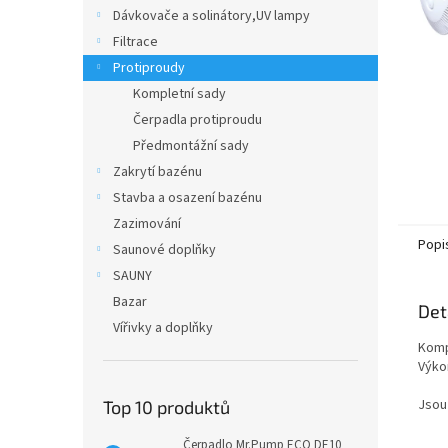
n
Dávkovače a solinátory,UV lampy
e
Filtrace
l
Protiproudy
Kompletní sady
Čerpadla protiproudu
Předmontážní sady
Zakrytí bazénu
Stavba a osazení bazénu
Zazimování
Popi
Saunové doplňky
SAUNY
Bazar
Det
Vířivky a doplňky
Komp
Výko
Jsou
Top 10 produktů
Čerpadlo Mr.Pump ECO DE10