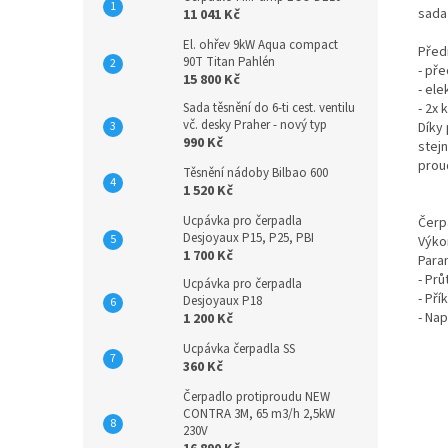
sada
11 041 Kč
El. ohřev 9kW Aqua compact
Před
90T Titan Pahlén
- př
15 800 Kč
- ele
- 2x 
Sada těsnění do 6-ti cest. ventilu
vč. desky Praher - nový typ
Díky
990 Kč
stejn
prou
Těsnění nádoby Bilbao 600
1 520 Kč
Ucpávka pro čerpadla
Čerp
Desjoyaux P15, P25, PBI
Výko
1 700 Kč
Para
- Pr
Ucpávka pro čerpadla
- Pří
Desjoyaux P18
- Nap
1 200 Kč
Ucpávka čerpadla SS
360 Kč
Čerpadlo protiproudu NEW
CONTRA 3M, 65 m3/h 2,5kW
230V