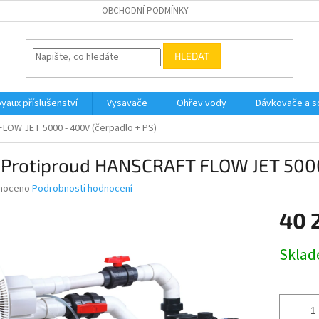
OBCHODNÍ PODMÍNKY
HLEDAT
yaux příslušenství
Vysavače
Ohřev vody
Dávkovače a so
LOW JET 5000 - 400V (čerpadlo + PS)
: Protiproud HANSCRAFT FLOW JET 5000
né
noceno
Podrobnosti hodnocení
ní
40 
u
Měrná
Skla
cena:
ek.