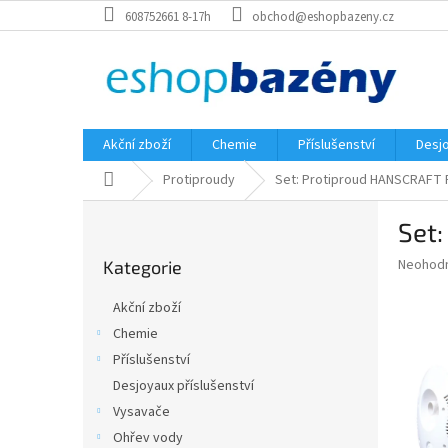
Přejít
608752661 8-17h
obchod@eshopbazeny.cz
na
obsah
Akční zboží
Chemie
Příslušenství
Desjo
Domů
Protiproudy
Set: Protiproud HANSCRAFT F
P
Set
o
Přeskočit
s
Průměr
Neohod
Kategorie
kategorie
t
hodnoce
r
produkt
Akční zboží
a
je
Chemie
0,0
n
z
Příslušenství
n
5
í
Desjoyaux příslušenství
hvězdič
p
Vysavače
a
Ohřev vody