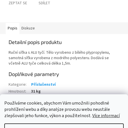
ZEPTAT SE
SDÍLET
Popis
Diskuze
Detailní popis produktu
Ruční síťka s ALU tyčí. Tělo vyrobeno z bílého plypropylenu,
samotná síťka vyrobena z modrého polyesteru. Dodává se
včetně ALU tyče celková délka 1,5m.
Doplňkové parametry
Kategorie
:
Příslušenství
Hmotnost
:
31 kg
Položka byla vyprodána…
Používáme cookies, abychom Vám umožnili pohodlné
prohlížení webu a díky analýze provozu webu neustále
Z
zlepšovali jeho funkce, výkon a použitelnost.
Více informací
á
Vytvořil Shoptet
p