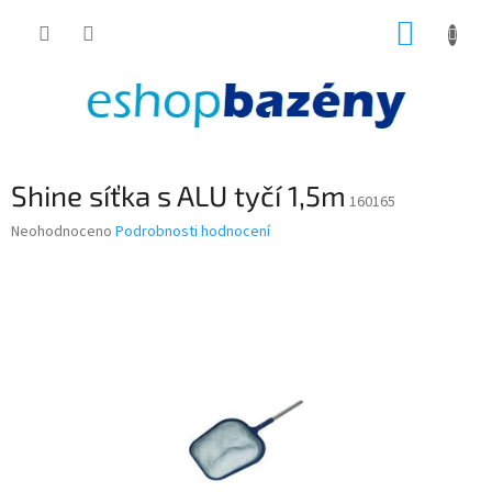
Přejít
NÁKUP
na
obsah
KOŠÍK
Shine síťka s ALU tyčí 1,5m
160165
Průměrné
Neohodnoceno
Podrobnosti hodnocení
hodnocení
produktu
je
0,0
z
5
hvězdiček.