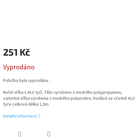
251 Kč
Měrná
Vyprodáno
cena:
Položka byla vyprodána…
Ruční síťka s ALU tyčí. Tělo vyrobeno z modrého polypropylenu,
samotná síťka vyrobena z modrého polyesteru. Dodává se včetně ALU
tyče celková délka 1,5m.
Detailní informace