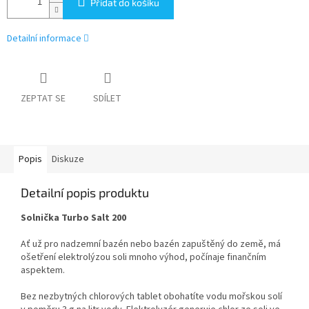
Přidat do košíku
Detailní informace
ZEPTAT SE
SDÍLET
Popis
Diskuze
Detailní popis produktu
Solnička Turbo Salt 200
Ať už pro nadzemní bazén nebo bazén zapuštěný do země, má
ošetření elektrolýzou soli mnoho výhod, počínaje finančním
aspektem.
Bez nezbytných chlorových tablet obohatíte vodu mořskou solí