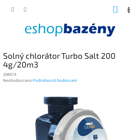
Přejít
NÁKUP
na
obsah
KOŠÍK
Solný chlorátor Turbo Salt 200
4g/20m3
306074
Průměrné
Neohodnoceno
Podrobnosti hodnocení
hodnocení
produktu
je
0,0
z
5
hvězdiček.