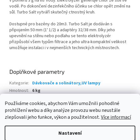
v poměru 3 g na litr vody. Elektrolyzér generuje chlor ze soli ve
vodě. Po dokončení dezinfekčního účinku se chlor opět změní na
sůl. Turbo Salt vytváří skutečný ctnostný kruh.
Dostupné pro bazény do 20m3. Turbo Salt je dodáván s
připojením 50 mm (1' 1/2) a adaptéry 32/38 mm. Díky jeho
upevnění na stěnu nebo podlahu se tento elektrolyzér
přizpůsobí všem typům filtrace a jeho ultra-kompaktní velikost
umožňuje instalaci i v nejmenších technických místnostech.
Doplňkové parametry
Kategorie
:
Dávkovače a solinátory,UV lampy
Hmotnost
:
6 kg
EAN
:
3700691417732
Používáme cookies, abychom Vám umožnili pohodlné
prohlížení webu a díky analýze provozu webu neustále
Z
zlepšovali jeho funkce, výkon a použitelnost.
Více informací
á
Vytvořil Shoptet
p
Nastavení
a