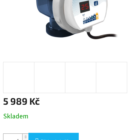
5 989 Kč
Měrná
Skladem
cena: