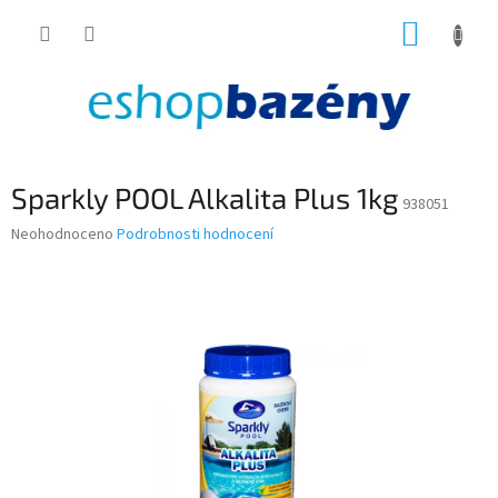
Přejít
NÁKUP
na
obsah
KOŠÍK
Sparkly POOL Alkalita Plus 1kg
938051
Průměrné
Neohodnoceno
Podrobnosti hodnocení
hodnocení
produktu
je
0,0
z
5
hvězdiček.