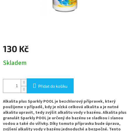
130 Kč
Měrná
Skladem
cena:
Přidat do košíku
Alkalita plus Sparkly POOL je bezchlorový přípravek, který
použijeme v případě, kdy je nízká celková alkalita a je nutné
alkalitu upravit, tedy zvýšit alkalitu vody v bazénu. Alkalita plus
granulát Sparkly POOL je určený do bazénu se sladkou i slanou
vodou a také do vířivky. Díky tomuto přípravku bude úprava,
zvýšení alkality vody v bazénu jednoduché a bezpečné. Tento