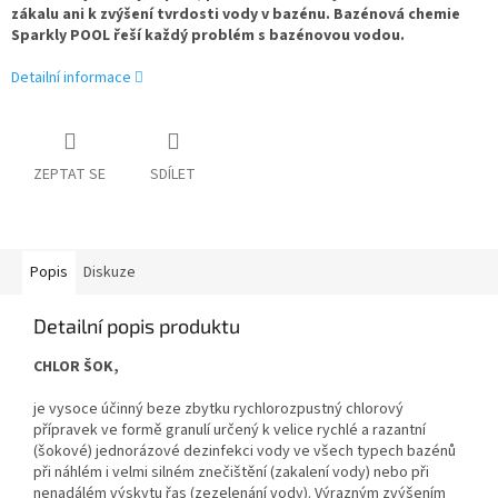
zákalu ani k zvýšení tvrdosti vody v bazénu. Bazénová chemie
Sparkly POOL řeší každý problém s bazénovou vodou.
Detailní informace
ZEPTAT SE
SDÍLET
Popis
Diskuze
Detailní popis produktu
CHLOR ŠOK,
je vysoce účinný beze zbytku rychlorozpustný chlorový
přípravek ve formě granulí určený k velice rychlé a razantní
(šokové) jednorázové dezinfekci vody ve všech typech bazénů
při náhlém i velmi silném znečištění (zakalení vody) nebo při
nenadálém výskytu řas (zezelenání vody). Výrazným zvýšením