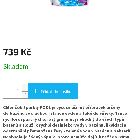
739 Kč
Měrná
Skladem
cena:
Přidat do košíku
Chlor šok Sparkly POOL je vysoce účinný přípravek určený
do
bazénu se sladkou i slanou vodou a také do vířivky. Tento
r
ychlorozpustný chlorový granulát je vhodný do všech typů
bazénů a slouží k rychlé dezinfekci vody v bazénu, likvidaci a
odstranění přemnožené řasy - zelená voda v bazénu a bakterií.
Neobsahuje žádný vápník, proto nemůže dojít k nežádoucímu