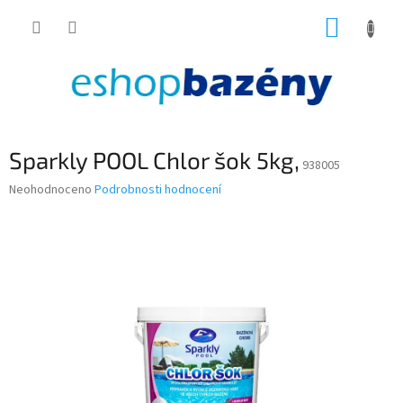
Přejít
NÁKUP
na
obsah
KOŠÍK
Sparkly POOL Chlor šok 5kg,
938005
Průměrné
Neohodnoceno
Podrobnosti hodnocení
hodnocení
produktu
je
0,0
z
5
hvězdiček.