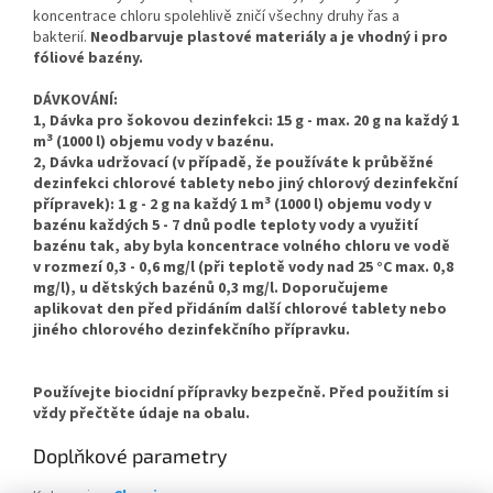
koncentrace chloru spolehlivě zničí všechny druhy řas a
bakterií.
Neodbarvuje plastové materiály a je vhodný i pro
fóliové bazény.
DÁVKOVÁNÍ:
1,
Dávka pro šokovou dezinfekci: 15 g - max. 20 g na každý 1
3
m
(1000 l) objemu vody v bazénu.
2,
Dávka udržovací (v případě, že používáte k průběžné
dezinfekci chlorové tablety nebo jiný chlorový dezinfekční
3
přípravek): 1 g - 2 g na každý 1 m
(1000 l) objemu vody v
bazénu každých 5 - 7 dnů podle teploty vody a využití
bazénu tak, aby byla koncentrace volného chloru ve vodě
v rozmezí 0,3 - 0,6 mg/l (při teplotě vody nad 25 °C max. 0,8
mg/l), u dětských bazénů 0,3 mg/l. Doporučujeme
aplikovat den před přidáním další chlorové tablety nebo
jiného chlorového dezinfekčního přípravku.
Používejte biocidní přípravky bezpečně. Před použitím si
vždy přečtěte údaje na obalu.
Doplňkové parametry