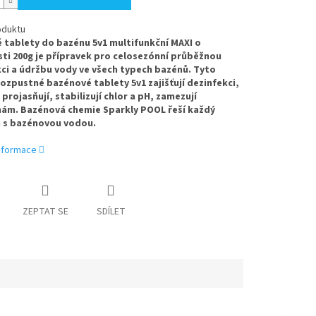
oduktu
 tablety do bazénu 5v1 multifunkční MAXI o
i 200g je přípravek pro celosezónní průběžnou
ci a údržbu vody ve všech typech bazénů. Tyto
zpustné bazénové tablety 5v1 zajišťují dezinfekci,
 projasňují, stabilizují chlor a pH, zamezují
nám. Bazénová chemie Sparkly POOL řeší každý
 s bazénovou vodou.
informace
ZEPTAT SE
SDÍLET