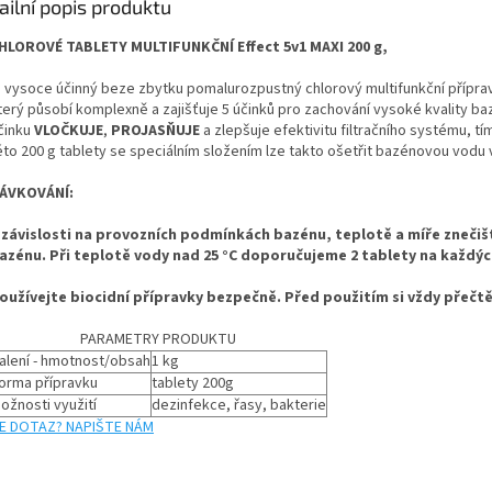
ailní popis produktu
HLOROVÉ TABLETY MULTIFUNKČNÍ Effect 5v1 MAXI 200 g,
e vysoce účinný beze zbytku pomalurozpustný chlorový multifunkční přípra
terý působí komplexně a zajišťuje 5 účinků pro zachování vysoké kvality b
činku
VLOČKUJE
,
PROJASŇUJE
a zlepšuje efektivitu filtračního systému, t
éto 200 g tablety se speciálním složením lze takto ošetřit bazénovou vodu
ÁVKOVÁNÍ:
 závislosti na provozních podmínkách bazénu, teplotě a míře znečiště
azénu. Při teplotě vody nad 25 °C doporučujeme 2 tablety na každýc
oužívejte biocidní přípravky bezpečně. Před použitím si vždy přečtě
PARAMETRY PRODUKTU
alení - hmotnost/obsah
1 kg
orma přípravku
tablety 200g
ožnosti využití
dezinfekce, řasy, bakterie
E DOTAZ? NAPIŠTE NÁM