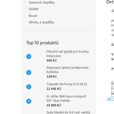
Det
Saunové doplňky
SAUNY
C
Bazar
j
Vířivky a doplňky
k
ú
t
Top 10 produktů
D
Filtrační vak (pytel) pro bazény
V
Desjoyaux
b
650 Kč
Desjoyaux Spínač protiproudu-
P
bublinka
120 Kč
B
Čerpadlo Mr.Pump ECO DE10
11 041 Kč
F
M
El. ohřev 9kW Aqua compact
MÁT
90T Titan Pahlén
15 800 Kč
Sada těsnění do 6-ti cest. ventilu