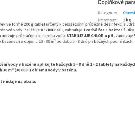
Doplňkové par
Kategorie
:
Chemi
Hmotnost
:
1 kg
vek ve formě 200 g tablet určený k celosezónní průběžné dezinfekci a úd
azénové vody. Zajišťuje
DEZINFEKCI
, zabraňuje
tvorbě řas
a
bakterií
. Dík
ím udržuje průzračnou a jiskrnou vodu.
STABILIZUJE
CHLOR a pH,
zamezuje
3
 v bazénech o objemu 20 - 30 m
po dobu 5 - 8 dnů při běžných podmínkách.
ní vody v bazénu aplikujte každých 5 - 8 dnů 1 - 2 tablety na každýc
3
h 30 m
(30 000 l) objemu vody v bazénu.
te údaje na obalu.