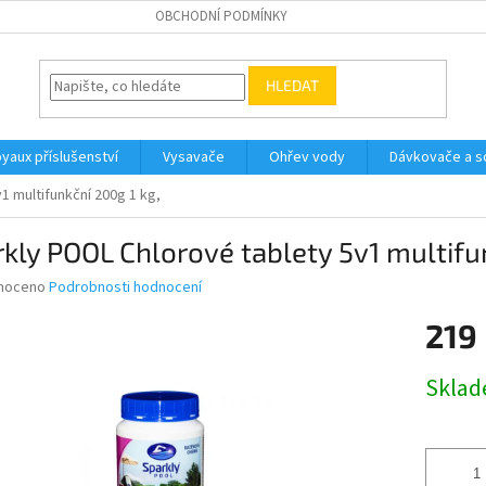
OBCHODNÍ PODMÍNKY
HLEDAT
yaux příslušenství
Vysavače
Ohřev vody
Dávkovače a so
1 multifunkční 200g 1 kg,
kly POOL Chlorové tablety 5v1 multifu
né
noceno
Podrobnosti hodnocení
ní
219
u
Měrná
Skla
cena:
ek.