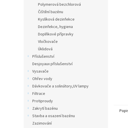
n
Polymerová bezchlorová
e
Čištění bazénu
l
Kyslíková dezinfekce
Dezinfekce, hygiena
Doplňkové přípravky
Vločkovače
Úklidová
Příslušenství
Desjoyaux příslušenství
Vysavače
Ohřev vody
Dávkovače a solinátory,UV lampy
Filtrace
Protiproudy
Zakrytí bazénu
Popi
Stavba a osazení bazénu
Zazimování