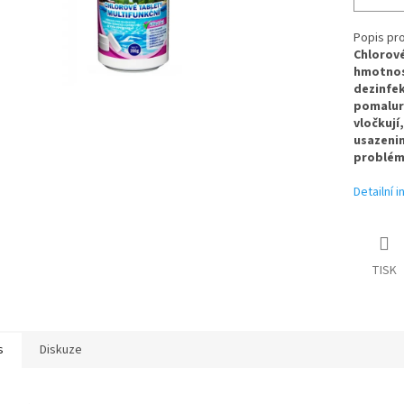
Popis pr
Chlorové
hmotnost
dezinfek
pomaluro
vločkují,
usazeni
problém
Detailní 
TISK
s
Diskuze