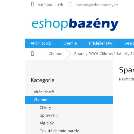
Přejít
608752661 8-17h
obchod@eshopbazeny.cz
na
obsah
Akční zboží
Chemie
Příslušenství
Desjo
Domů
Chemie
Sparkly POOL Chlorové tablety 5v
P
Spar
o
Přeskočit
s
Průměr
Neohod
Kategorie
kategorie
t
hodnoce
r
produkt
Akční zboží
a
je
Chemie
0,0
n
z
Chlory
n
5
í
Úprava Ph
hvězdič
p
Algicidy
a
Tekutá chemie-barely