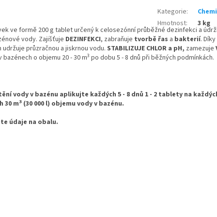
Kategorie
:
Chemi
Hmotnost
:
3 kg
vek ve formě 200 g tablet určený k celosezónní průběžné dezinfekci a úd
azénové vody. Zajišťuje
DEZINFEKCI
, zabraňuje
tvorbě řas
a
bakterií
. Dík
ím udržuje průzračnou a jiskrnou vodu.
STABILIZUJE
CHLOR a pH,
zamezuje
3
 v bazénech o objemu 20 - 30 m
po dobu 5 - 8 dnů při běžných podmínkách.
ní vody v bazénu aplikujte každých 5 - 8 dnů 1 - 2 tablety na každýc
3
h 30 m
(30 000 l) objemu vody v bazénu.
te údaje na obalu.