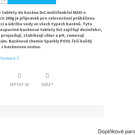
 tablety do bazénu 5v1 multifunkční MAXI o
i 200g je přípravek pro celosezónní průběžnou
ci a údržbu vody ve všech typech bazénů. Tyto
zpustné bazénové tablety 5v1 zajišťují dezinfekci,
 projasňují, stabilizují chlor a pH, zamezují
nám. Bazénová chemie Sparkly POOL řeší každý
 s bazénovou vodou.
informace
ZEPTAT SE
SDÍLET
Doplňkové par