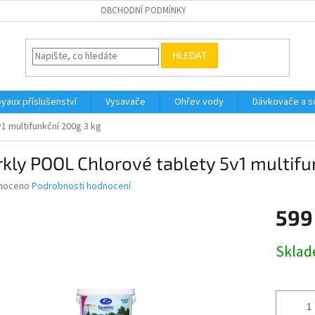
OBCHODNÍ PODMÍNKY
HLEDAT
yaux příslušenství
Vysavače
Ohřev vody
Dávkovače a so
1 multifunkční 200g 3 kg
kly POOL Chlorové tablety 5v1 multifu
né
noceno
Podrobnosti hodnocení
ní
599
u
Měrná
Skla
cena:
ek.