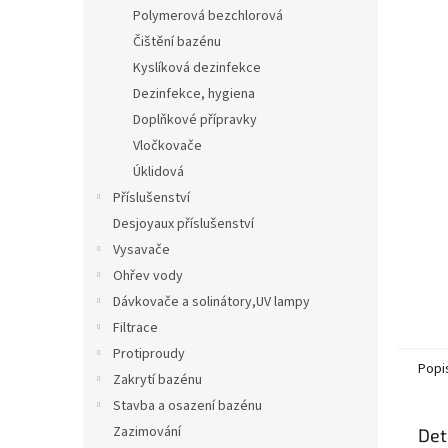
n
Polymerová bezchlorová
e
Čištění bazénu
l
Kyslíková dezinfekce
Dezinfekce, hygiena
Doplňkové přípravky
Vločkovače
Úklidová
Příslušenství
Desjoyaux příslušenství
Vysavače
Ohřev vody
Dávkovače a solinátory,UV lampy
Filtrace
Protiproudy
Popi
Zakrytí bazénu
Stavba a osazení bazénu
Zazimování
Det