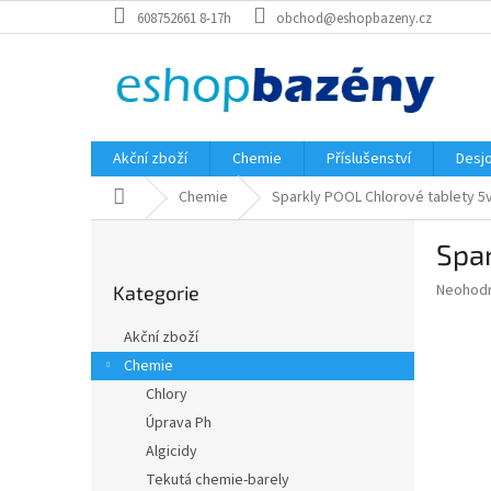
Přejít
608752661 8-17h
obchod@eshopbazeny.cz
na
obsah
Akční zboží
Chemie
Příslušenství
Desjo
Domů
Chemie
Sparkly POOL Chlorové tablety 5v
P
Spar
o
Přeskočit
s
Průměr
Neohod
Kategorie
kategorie
t
hodnoce
r
produkt
Akční zboží
a
je
Chemie
0,0
n
z
Chlory
n
5
í
Úprava Ph
hvězdič
p
Algicidy
a
Tekutá chemie-barely