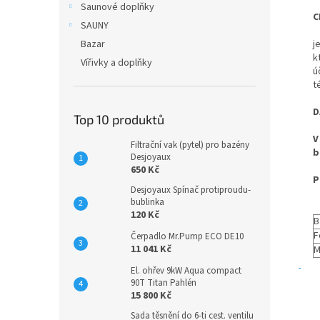
Saunové doplňky
C
SAUNY
Bazar
j
k
Vířivky a doplňky
ú
t
D
Top 10 produktů
V
Filtrační vak (pytel) pro bazény
b
Desjoyaux
650 Kč
P
Desjoyaux Spínač protiproudu-
bublinka
120 Kč
B
F
Čerpadlo Mr.Pump ECO DE10
11 041 Kč
M
El. ohřev 9kW Aqua compact
90T Titan Pahlén
15 800 Kč
Sada těsnění do 6-ti cest. ventilu