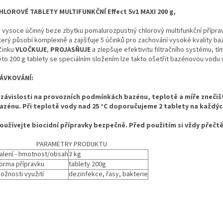
HLOROVÉ TABLETY MULTIFUNKČNÍ Effect 5v1 MAXI 200 g,
e vysoce účinný beze zbytku pomalurozpustný chlorový multifunkční přípra
terý působí komplexně a zajišťuje 5 účinků pro zachování vysoké kvality b
činku
VLOČKUJE
,
PROJASŇUJE
a zlepšuje efektivitu filtračního systému, t
éto 200 g tablety se speciálním složením lze takto ošetřit bazénovou vodu
ÁVKOVÁNÍ:
 závislosti na provozních podmínkách bazénu, teplotě a míře znečiště
azénu. Při teplotě vody nad 25 °C doporučujeme 2 tablety na každýc
oužívejte biocidní přípravky bezpečně. Před použitím si vždy přečtě
PARAMETRY PRODUKTU
alení - hmotnost/obsah
3 kg
orma přípravku
tablety 200g
ožnosti využití
dezinfekce, řasy, bakterie