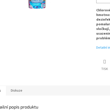
Chlorové
hmotnost
dezinfek
pomaluro
vločkují,
usazeni
problém
Detailní 
TISK
s
Diskuze
ailní popis produktu