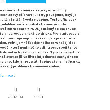
vač vody v bazénu extra je vysoce účinný
ezchlorový přípravek, který použijeme, když je
 bílá až mléčná voda v bazénu. Tento přípravek
polehlivě vyčistit zákal v bazénové vodě.
vač extra Sparkly POOL je určený do bazénu se
i slanou vodou a také do vířivky. Projasnit vodu v
e doporučuje nejen při zákalu, ale preventivně
den. Velmi jemné částice nečistot vznášející se
 vodě, které není možno odfiltrovat spojí tento
k do větších částic tzv. vloček. Tyto větší částice
 nečistot se již ve filtrační jednotce zachytí nebo
na dno, kde je lze vysát. Bazénová chemie Sparkly
ší každý problém s bazénovou vodou.
informace
ZEPTAT SE
SDÍLET