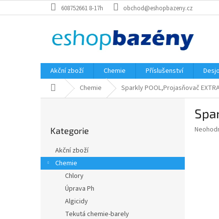
Přejít
608752661 8-17h
obchod@eshopbazeny.cz
na
obsah
Akční zboží
Chemie
Příslušenství
Desjo
Domů
Chemie
Sparkly POOL,Projasňovač EXTRA 
P
Spar
o
Přeskočit
s
Průměr
Neohod
Kategorie
kategorie
t
hodnoce
r
produkt
Akční zboží
a
je
Chemie
0,0
n
z
Chlory
n
5
í
Úprava Ph
hvězdič
p
Algicidy
a
Tekutá chemie-barely