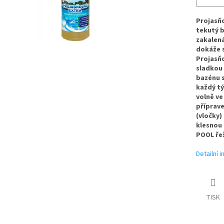
Projasňo
tekutý b
zakalená
dokáže s
Projasňo
sladkou 
bazénu s
každý tý
volně ve
příprave
(vločky)
klesnou 
POOL ře
Detailní 
TISK