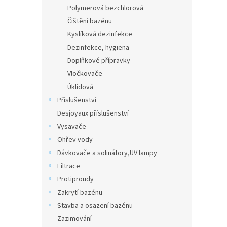
n
Polymerová bezchlorová
e
Čištění bazénu
l
Kyslíková dezinfekce
Dezinfekce, hygiena
Doplňkové přípravky
Vločkovače
Úklidová
Příslušenství
Desjoyaux příslušenství
Vysavače
Ohřev vody
Dávkovače a solinátory,UV lampy
Filtrace
Protiproudy
Zakrytí bazénu
Stavba a osazení bazénu
Zazimování