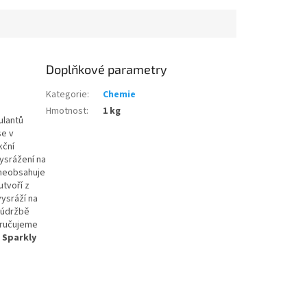
Doplňkové parametry
Kategorie
:
Chemie
Hmotnost
:
1 kg
ulantů
se v
kční
vysrážení na
ž neobsahuje
utvoří z
vysráží na
i údržbě
oručujeme
y
Sparkly