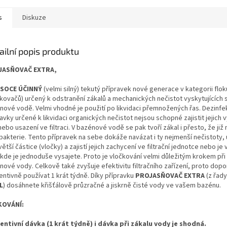
s
Diskuze
ailní popis produktu
JASŇOVAČ EXTRA,
SOCE ÚČINNÝ
(velmi silný) tekutý přípravek nové generace v kategorii flok
čkovačů) určený k odstranění zákalů a mechanických nečistot vyskytujících 
nové vodě. Velmi vhodné je použití po likvidaci přemnožených řas. Dezinfe
avky určené k likvidaci organických nečistot nejsou schopné zajistit jejich 
ebo usazení ve filtraci. V bazénové vodě se pak tvoří zákal i přesto, že ji
bakterie. Tento přípravek na sebe dokáže navázat i ty nejmenší nečistoty, 
větší částice (vločky) a zajistí jejich zachycení ve filtrační jednotce nebo je 
 kde je jednoduše vysajete. Proto je vločkování velmi důležitým krokem př
nové vody. Celkově také zvyšuje efektivitu filtračního zařízení, proto dop
entivně používat 1 krát týdně. Díky přípravku
PROJASŇOVAČ EXTRA
(z řad
L
) dosáhnete křišťálově průzračné a jiskrně čisté vody ve vašem bazénu.
KOVÁNÍ:
entivní dávka (1 krát týdně) i dávka při zákalu vody je shodná.