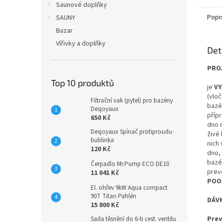
Saunové doplňky
Popi
SAUNY
Bazar
Vířivky a doplňky
Det
PRO
Top 10 produktů
je
VY
(vlo
Filtrační vak (pytel) pro bazény
bazé
Desjoyaux
přípr
650 Kč
dno n
Desjoyaux Spínač protiproudu-
živé 
bublinka
nich 
120 Kč
dno,
bazé
Čerpadlo Mr.Pump ECO DE10
prev
11 041 Kč
POO
El. ohřev 9kW Aqua compact
90T Titan Pahlén
DÁV
15 800 Kč
Prev
Sada těsnění do 6-ti cest. ventilu