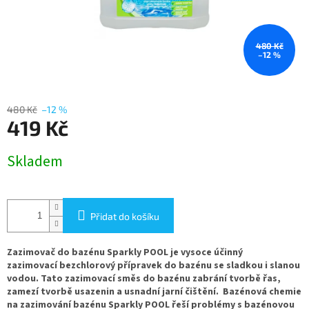
480 Kč
–12 %
480 Kč
–12 %
419 Kč
Měrná
Skladem
cena:
Přidat do košíku
Zazimovač do bazénu Sparkly POOL je vysoce účinný
zazimovací bezchlorový přípravek do bazénu se sladkou i slanou
vodou. Tato zazimovací směs do bazénu zabrání tvorbě řas,
zamezí tvorbě usazenin a usnadní jarní čištění. Bazénová chemie
na zazimování bazénu Sparkly POOL řeší problémy s bazénovou