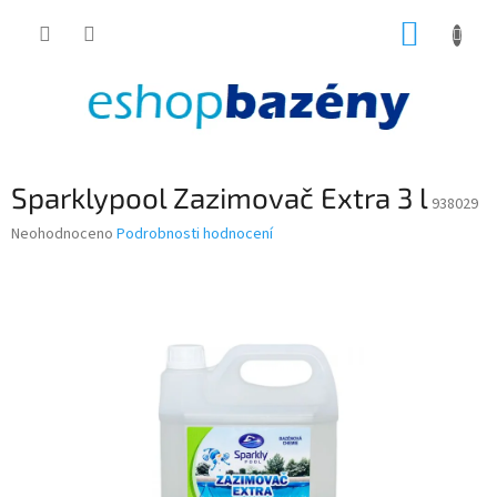
Přejít
NÁKUP
na
obsah
KOŠÍK
Sparklypool Zazimovač Extra 3 l
938029
Průměrné
Neohodnoceno
Podrobnosti hodnocení
hodnocení
produktu
je
0,0
z
5
hvězdiček.