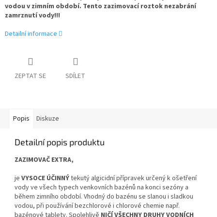
vodou v zimním období. Tento zazimovací roztok nezabrání
zamrznutí vody!!!
Detailní informace
ZEPTAT SE
SDÍLET
Popis
Diskuze
Detailní popis produktu
ZAZIMOVAČ EXTRA,
je
VYSOCE ÚČINNÝ
tekutý algicidní přípravek určený k ošetření
vody ve všech typech venkovních bazénů na konci sezóny a
během zimního období. Vhodný do
bazénu se slanou i sladkou
vodou, při používání bezchlorové i chlorové chemie např.
bazénové tablety. Spolehlivě
NIČÍ VŠECHNY DRUHY VODNÍCH