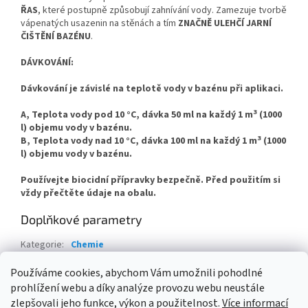
ŘAS
, které postupně způsobují zahnívání vody. Zamezuje tvorbě
vápenatých usazenin na stěnách a tím
ZNAČNĚ ULEHČÍ JARNÍ
ČIŠTĚNÍ BAZÉNU
.
DÁVKOVÁNÍ:
Dávkování je závislé na teplotě vody v bazénu při aplikaci.
3
A,
Teplota vody pod 10 °C, dávka 50 ml na každý 1 m
(1000
l) objemu vody v bazénu.
3
B,
Teplota vody nad 10 °C, dávka 100 ml na každý 1 m
(1000
l) objemu vody v bazénu.
Používejte biocidní přípravky bezpečně. Před použitím si
vždy přečtěte údaje na obalu.
Doplňkové parametry
Kategorie
:
Chemie
Hmotnost
:
3 kg
Používáme cookies, abychom Vám umožnili pohodlné
prohlížení webu a díky analýze provozu webu neustále
Z
zlepšovali jeho funkce, výkon a použitelnost.
Více informací