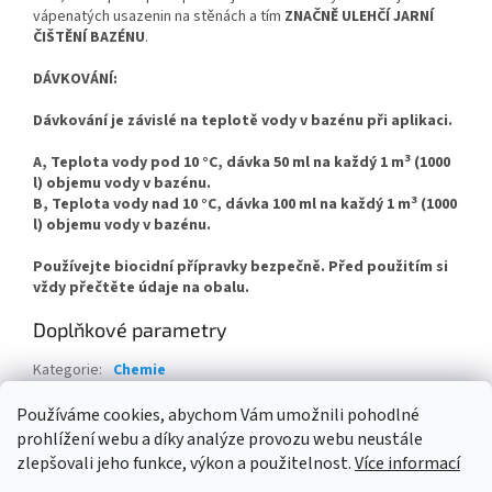
vápenatých usazenin na stěnách a tím
ZNAČNĚ ULEHČÍ JARNÍ
ČIŠTĚNÍ BAZÉNU
.
DÁVKOVÁNÍ:
Dávkování je závislé na teplotě vody v bazénu při aplikaci.
3
A,
Teplota vody pod 10 °C, dávka 50 ml na každý 1 m
(1000
l) objemu vody v bazénu.
3
B,
Teplota vody nad 10 °C, dávka 100 ml na každý 1 m
(1000
l) objemu vody v bazénu.
Používejte biocidní přípravky bezpečně. Před použitím si
vždy přečtěte údaje na obalu.
Doplňkové parametry
Kategorie
:
Chemie
Hmotnost
:
5 kg
Používáme cookies, abychom Vám umožnili pohodlné
prohlížení webu a díky analýze provozu webu neustále
Z
zlepšovali jeho funkce, výkon a použitelnost.
Více informací
á