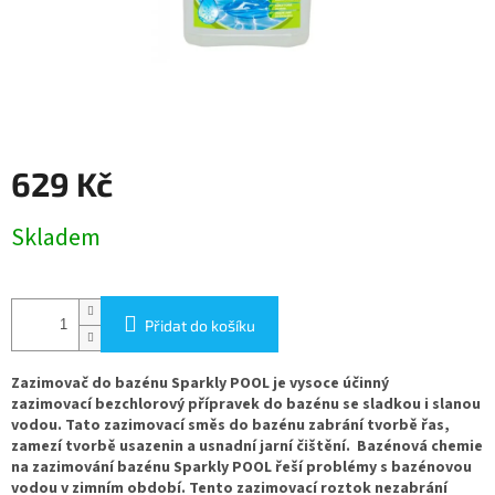
629 Kč
Měrná
Skladem
cena:
Přidat do košíku
Zazimovač do bazénu Sparkly POOL je vysoce účinný
zazimovací bezchlorový přípravek do bazénu se sladkou i slanou
vodou. Tato zazimovací směs do bazénu zabrání tvorbě řas,
zamezí tvorbě usazenin a usnadní jarní čištění. Bazénová chemie
na zazimování bazénu Sparkly POOL řeší problémy s bazénovou
vodou v zimním období. Tento zazimovací roztok nezabrání