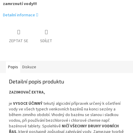
zamrznutí vody!!!
Detailní informace
ZEPTAT SE
SDÍLET
Popis
Diskuze
Detailní popis produktu
ZAZIMOVAČ EXTRA,
je
VYSOCE ÚČINNÝ
tekutý algicidní přípravek určený k ošetření
vody ve všech typech venkovních bazénů na konci sezóny a
během zimního období. Vhodný do
bazénu se slanou i sladkou
vodou, při používání bezchlorové i chlorové chemie např.
bazénové tablety. Spolehlivě
NIČÍ VŠECHNY DRUHY VODNÍCH
ŘAS
, které postupně způsobují zahnívání vody. Zamezuje tvorbě