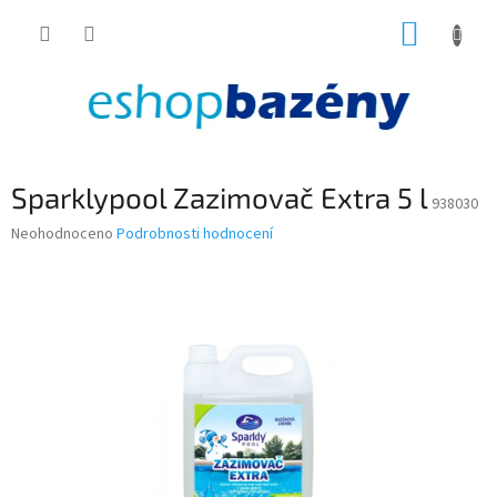
Přejít
NÁKUP
na
obsah
KOŠÍK
Sparklypool Zazimovač Extra 5 l
938030
Průměrné
Neohodnoceno
Podrobnosti hodnocení
hodnocení
produktu
je
0,0
z
5
hvězdiček.