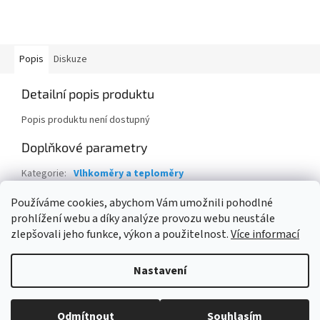
Popis
Diskuze
Detailní popis produktu
Popis produktu není dostupný
Doplňkové parametry
Kategorie
:
Vlhkoměry a teploměry
Hmotnost
:
0.4 kg
Používáme cookies, abychom Vám umožnili pohodlné
prohlížení webu a díky analýze provozu webu neustále
Z
zlepšovali jeho funkce, výkon a použitelnost.
Více informací
á
Vytvořil Shoptet
p
Nastavení
a
t
Copyright 2026
ESHOPBAZÉNY
. Všechna práva vyhrazena.
Upravit
í
Odmítnout
Souhlasím
nastavení cookies