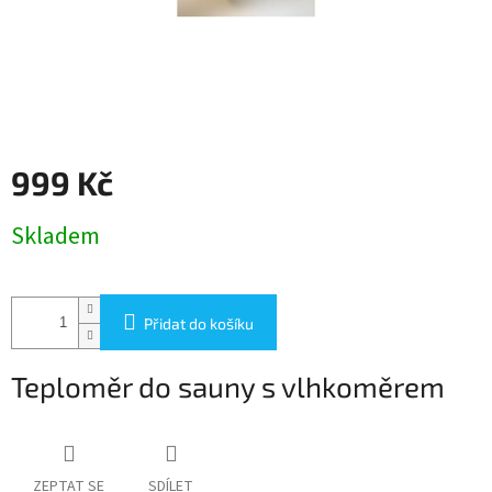
999 Kč
Měrná
Skladem
cena:
Přidat do košíku
Teploměr do sauny s vlhkoměrem
ZEPTAT SE
SDÍLET