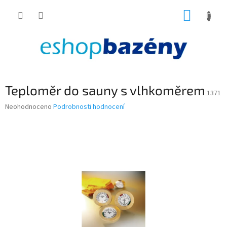
Přejít
NÁKUP
na
obsah
KOŠÍK
Teploměr do sauny s vlhkoměrem
1371
Průměrné
Neohodnoceno
Podrobnosti hodnocení
hodnocení
produktu
je
0,0
z
5
hvězdiček.