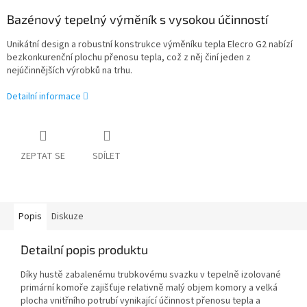
Bazénový tepelný výměník s vysokou účinností
Unikátní design a robustní konstrukce výměníku tepla Elecro G2 nabízí
bezkonkurenční plochu přenosu tepla, což z něj činí jeden z
nejúčinnějších výrobků na trhu.
Detailní informace
ZEPTAT SE
SDÍLET
Popis
Diskuze
Detailní popis produktu
Díky hustě zabalenému trubkovému svazku v tepelně izolované
primární komoře zajišťuje relativně malý objem komory a velká
plocha vnitřního potrubí vynikající účinnost přenosu tepla a