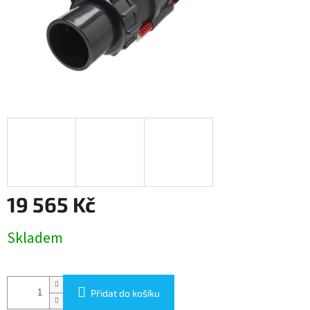
19 565 Kč
Měrná
Skladem
cena:
Přidat do košíku