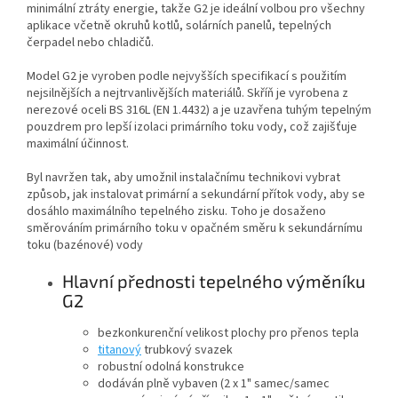
minimální ztráty energie, takže G2 je ideální volbou pro všechny
aplikace včetně okruhů kotlů, solárních panelů, tepelných
čerpadel nebo chladičů.
Model G2 je vyroben podle nejvyšších specifikací s použitím
nejsilnějších a nejtrvanlivějších materiálů. Skříň je vyrobena z
nerezové oceli BS 316L (EN 1.4432) a je uzavřena tuhým tepelným
pouzdrem pro lepší izolaci primárního toku vody, což zajišťuje
maximální účinnost.
Byl navržen tak, aby umožnil instalačnímu technikovi vybrat
způsob, jak instalovat primární a sekundární přítok vody, aby se
dosáhlo maximálního tepelného zisku. Toho je dosaženo
směrováním primárního toku v opačném směru k sekundárnímu
toku (bazénové) vody
Hlavní přednosti tepelného výměníku
G2
bezkonkurenční velikost plochy pro přenos tepla
titanový
trubkový svazek
robustní odolná konstrukce
dodáván plně vybaven (2 x 1" samec/samec