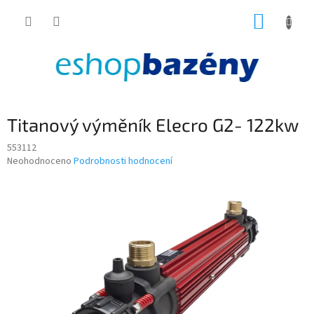
Přejít
NÁKUP
na
obsah
KOŠÍK
Titanový výměník Elecro G2- 122kw
553112
Průměrné
Neohodnoceno
Podrobnosti hodnocení
hodnocení
produktu
je
0,0
z
5
hvězdiček.