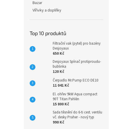
Bazar
Vířivky a doplňky
Top 10 produktů
Filtrační vak (pytel) pro bazény
Desjoyaux
650 Kč
Desjoyaux Spínač protiproudu-
bublinka
120 Kč
Čerpadlo Mr.Pump ECO DE10
11 041 Kč
El. ohřev 9kW Aqua compact
90T Titan Pahlén
15 800 Kč
Sada těsnění do 6-ti cest. ventilu
vč. desky Praher - nový typ
990 Kč