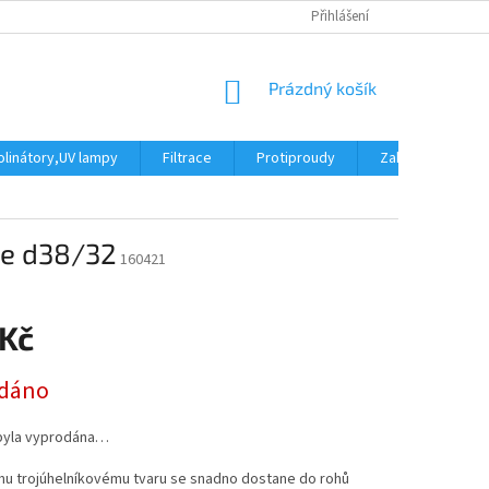
Přihlášení
NÁKUPNÍ
Prázdný košík
KOŠÍK
linátory,UV lampy
Filtrace
Protiproudy
Zakrytí bazénu
ne d38/32
160421
 Kč
dáno
byla vyprodána…
mu trojúhelníkovému tvaru se snadno dostane do rohů