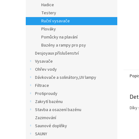
n
Hadice
e
Testery
l
Ruční vysavače
Plováky
Pomůcky na plavání
Bazény a rampy pro psy
Desjoyaux příslušenství
Vysavače
Ohřev vody
Popi
Dávkovače a solinátory,UV lampy
Filtrace
Protiproudy
Det
Zakrytí bazénu
Díky
Stavba a osazení bazénu
Zazimování
Saunové doplňky
SAUNY