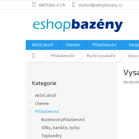
Přejít
608752661 8-17h
obchod@eshopbazeny.cz
na
obsah
Akční zboží
Chemie
Příslušenství
Desjo
Domů
Příslušenství
Ruční vysavače
Vysav
P
Vysa
o
Přeskočit
s
Průměr
Neohod
Kategorie
kategorie
t
hodnoce
r
produkt
Akční zboží
a
je
Chemie
0,0
n
z
Příslušenství
n
5
í
Bazénové příslušenství
hvězdič
p
Síťky, kartáče, tyčky
a
Teploměry