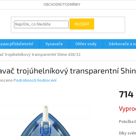
OBCHODNÍ PODMÍNKY
HLEDAT
yaux příslušenství
Vysavače
Ohřev vody
Dávkovače a so
ač trojúhelníkový transparentní Shine d38/32
vač trojúhelníkový transparentní Shi
né
noceno
Podrobnosti hodnocení
ní
714
u
Měrná
Vypro
cena:
ek.
Položka 
Díky své