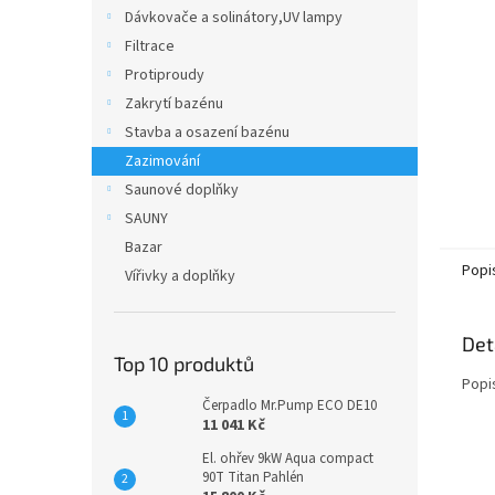
n
Dávkovače a solinátory,UV lampy
e
Filtrace
l
Protiproudy
Zakrytí bazénu
Stavba a osazení bazénu
Zazimování
Saunové doplňky
SAUNY
Bazar
Popi
Vířivky a doplňky
Det
Top 10 produktů
Popi
Čerpadlo Mr.Pump ECO DE10
11 041 Kč
El. ohřev 9kW Aqua compact
90T Titan Pahlén