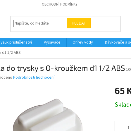
OBCHODNÍ PODMÍNKY
HLEDAT
yaux příslušenství
Vysavače
Ohřev vody
Dávkovače a so
m d1 1/2 ABS
a do trysky s O-kroužkem d1 1/2 ABS
10
né
noceno
Podrobnosti hodnocení
ní
65 
u
Měrná
Skla
cena:
ek.