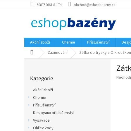
Přejít
608752661 8-17h
obchod@eshopbazeny.cz
na
obsah
Akční zboží
Chemie
Příslušenství
Desjo
Domů
Zazimování
Zátka do trysky s O-kroužke
P
Zátk
o
Přeskočit
s
Průměr
Neohod
Kategorie
kategorie
t
hodnoce
r
produkt
Akční zboží
a
je
Chemie
0,0
n
z
Příslušenství
n
5
í
Desjoyaux příslušenství
hvězdič
p
Vysavače
a
Ohřev vody