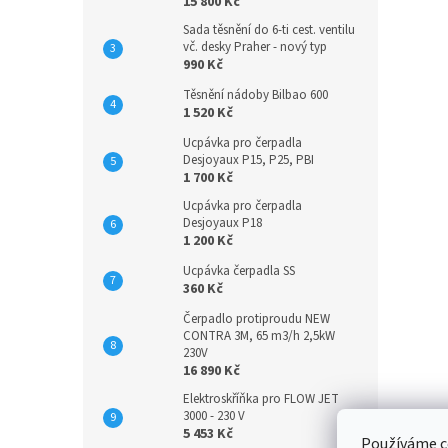
15 800 Kč
Sada těsnění do 6-ti cest. ventilu
vč. desky Praher - nový typ
990 Kč
Těsnění nádoby Bilbao 600
1 520 Kč
Ucpávka pro čerpadla
Desjoyaux P15, P25, PBI
1 700 Kč
Ucpávka pro čerpadla
Desjoyaux P18
1 200 Kč
Ucpávka čerpadla SS
360 Kč
Čerpadlo protiproudu NEW
CONTRA 3M, 65 m3/h 2,5kW
230V
16 890 Kč
Elektroskříňka pro FLOW JET
3000 - 230 V
5 453 Kč
Používáme c