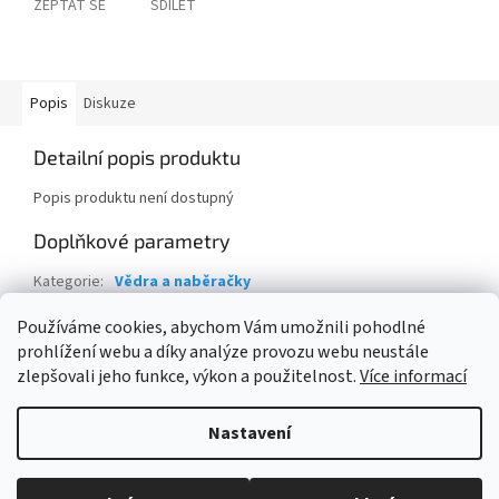
ZEPTAT SE
SDÍLET
Popis
Diskuze
Detailní popis produktu
Popis produktu není dostupný
Doplňkové parametry
Kategorie
:
Vědra a naběračky
Hmotnost
:
0.2 kg
Používáme cookies, abychom Vám umožnili pohodlné
prohlížení webu a díky analýze provozu webu neustále
Z
zlepšovali jeho funkce, výkon a použitelnost.
Více informací
á
Vytvořil Shoptet
p
Nastavení
a
t
Copyright 2026
ESHOPBAZÉNY
. Všechna práva vyhrazena.
Upravit
í