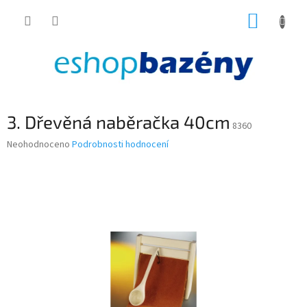
Přejít
NÁKUP
na
obsah
KOŠÍK
3. Dřevěná naběračka 40cm
8360
Průměrné
Neohodnoceno
Podrobnosti hodnocení
hodnocení
produktu
je
0,0
z
5
hvězdiček.