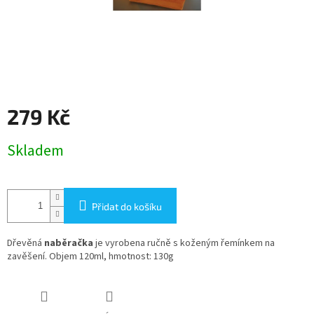
279 Kč
Měrná
Skladem
cena:
Přidat do košíku
Dřevěná
naběračka
je vyrobena ručně s koženým řemínkem na
zavěšení. Objem 120ml, hmotnost: 130g