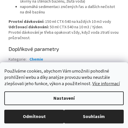
skvrny na stěnách bazénu, žlutá voda)
napomáhá sedimentaci zničených řas a dalších nečistot
na dně bazénu
Prvotní dávkování:
150 ml CTX-540 na každých 10 m3 vody
Udržovací dávkování:
50 ml CTX-540 na 10 m3 / týden.
Prvotní dávkování je třeba opakovat vždy, když voda ztratí svou
průzračnost.
Doplňkové parametry
Kategorie
:
Chemie
Hmotnost
:
1 kg
Používáme cookies, abychom Vám umožnili pohodlné
prohlížení webu a díky analýze provozu webu neustále
Z
zlepšovali jeho funkce, výkon a použitelnost.
Více informací
á
Vytvořil Shoptet
p
Nastavení
a
t
Copyright 2026
ESHOPBAZÉNY
. Všechna práva vyhrazena.
Upravit
í
Odmítnout
Souhlasím
nastavení cookies