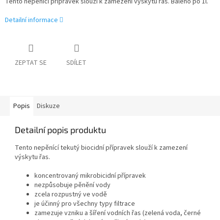
Tento nepěnící přípravek slouží k zamezení výskytu řas. Baleno po 1l.
Detailní informace
ZEPTAT SE
SDÍLET
Popis
Diskuze
Detailní popis produktu
Tento nepěnící tekutý biocidní přípravek slouží k zamezení
výskytu řas.
koncentrovaný mikrobicidní přípravek
nezpůsobuje pěnění vody
zcela rozpustný ve vodě
je účinný pro všechny typy filtrace
zamezuje vzniku a šíření vodních řas (zelená voda, černé