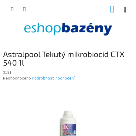
Přejít
NÁKUP
na
obsah
KOŠÍK
Astralpool Tekutý mikrobiocid CTX
540 1l
3181
Průměrné
Neohodnoceno
Podrobnosti hodnocení
hodnocení
produktu
je
0,0
z
5
hvězdiček.