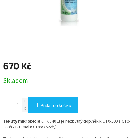
670 Kč
Měrná
Skladem
cena:
Přidat do košíku
Tekutý mikrobicid
CTX 540 1l je nezbytný doplněk k CTX-100 a CTX-
100/GR (150ml na 10m3 vody).