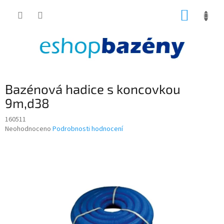
Přejít
NÁKUP
na
obsah
KOŠÍK
Bazénová hadice s koncovkou
9m,d38
160511
Průměrné
Neohodnoceno
Podrobnosti hodnocení
hodnocení
produktu
je
0,0
z
5
hvězdiček.