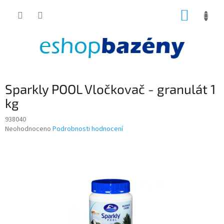
Přejít
NÁKUP
na
obsah
KOŠÍK
Sparkly POOL Vločkovač - granulát 1
kg
938040
Průměrné
Neohodnoceno
Podrobnosti hodnocení
hodnocení
produktu
je
0,0
z
5
hvězdiček.