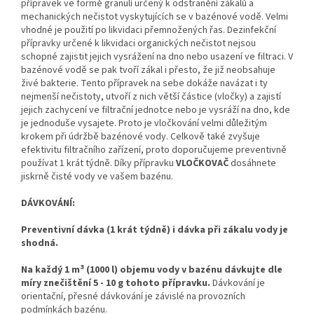
přípravek ve formě granulí určený k odstranění zákalů a
mechanických nečistot vyskytujících se v bazénové vodě. Velmi
vhodné je použití po likvidaci přemnožených řas. Dezinfekční
přípravky určené k likvidaci organických nečistot nejsou
schopné zajistit jejich vysrážení na dno nebo usazení ve filtraci. V
bazénové vodě se pak tvoří zákal i přesto, že již neobsahuje
živé bakterie. Tento přípravek na sebe dokáže navázat i ty
nejmenší nečistoty, utvoří z nich větší částice (vločky) a zajistí
jejich zachycení ve filtrační jednotce nebo je vysráží na dno, kde
je jednoduše vysajete. Proto je vločkování velmi důležitým
krokem při údržbě bazénové vody. Celkově také zvyšuje
efektivitu filtračního zařízení, proto doporučujeme preventivně
používat 1 krát týdně. Díky přípravku
VLOČKOVAČ
dosáhnete
jiskrně čisté vody ve vašem bazénu.
DÁVKOVÁNÍ:
Preventivní dávka (1 krát týdně) i dávka při zákalu vody je
shodná.
3
Na každý 1 m
(1000 l) objemu vody v bazénu dávkujte dle
míry znečištění 5 - 10 g tohoto přípravku.
Dávkování je
orientační, přesné dávkování je závislé na provozních
podmínkách bazénu.