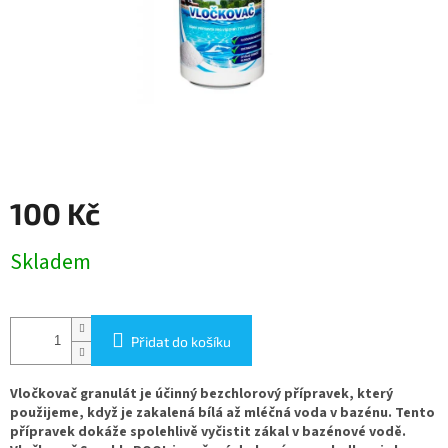
100 Kč
Měrná
Skladem
cena:
Přidat do košíku
Vločkovač granulát je účinný bezchlorový přípravek, který
použijeme, když je zakalená bílá až mléčná voda v bazénu. Tento
přípravek dokáže spolehlivě vyčistit zákal v bazénové vodě.