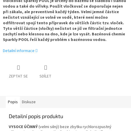
Vločkovač Sparkly POOL je určený do bazénu se sladkou i slanou
vodou a také do vířivky. Použít vločkovač se doporučuje nejen
při zákalu, ale preventivně každý týden. Velmi jemné částice
nečistot vznášející se volně ve vodě, které není možno
odfiltrovat spojí tento přípravek do větších částic tzv. vloček.
Tyto větší částice (vločky) nečistot se již ve filtrační jednotce
zachytí nebo klesnou na dno, kde je lze vysát. Bazénová chemie
Sparkly POOL řeší každý problém s bazénovou vodou.
Detailní informace
ZEPTAT SE
SDÍLET
Popis
Diskuze
Detailní popis produktu
VYSOCE ÚČINNÝ
(velmi silný) beze zbytku rychlorozpustný